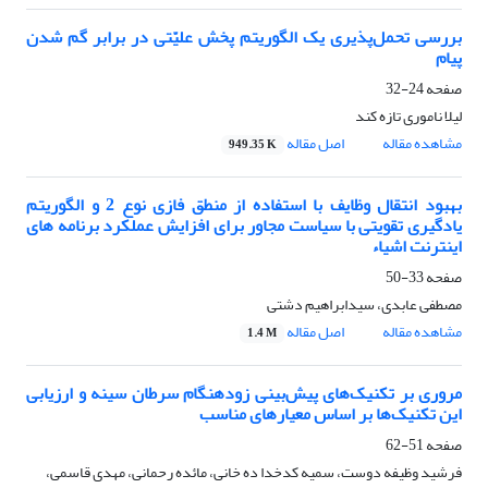
بررسی تحمل‌پذیری یک الگوریتم پخش علیّتی در برابر گم شدن
پیام
صفحه
24-32
لیلا ناموری تازه کند
مشاهده مقاله
اصل مقاله
949.35 K
بهبود انتقال وظایف با استفاده از منطق فازی نوع 2 و الگوریتم
یادگیری تقویتی با سیاست مجاور برای افزایش عملکرد برنامه های
اینترنت اشیاء
صفحه
33-50
مصطفی عابدی، سیدابراهیم دشتی
مشاهده مقاله
اصل مقاله
1.4 M
مروری بر تکنیک‌های پیش‌بینی زودهنگام سرطان سینه و ارزیابی
این تکنیک‌ها بر اساس معیارهای مناسب
صفحه
51-62
فرشید وظیفه دوست، سمیه کدخدا ده خانی، مائده رحمانی، مهدی قاسمی،