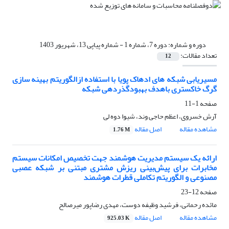
دوره و شماره:
دوره 7، شماره 1 - شماره پیاپی 13، شهریور 1403
تعداد مقالات:
12
مسیریابی شبکه های ادهاک پویا با استفاده ازالگوریتم بهینه سازی
گرگ خاکستری باهدف بهبودگذردهی شبکه
صفحه
1-11
آرش خسروی، اعظم حاجی وند، شیوا دوه لی
مشاهده مقاله
اصل مقاله
1.76 M
ارائه یک سیستم مدیریت هوشمند جهت تخصیص امکانات سیستم
مخابرات برای پیش‌بینی ریزش مشتری مبتنی بر شبکه عصبی
مصنوعی و الگوریتم تکاملی قطرات هوشمند
صفحه
12-23
مائده رحمانی، فرشید وظیفه دوست، مهدی رضاپور میرصالح
مشاهده مقاله
اصل مقاله
925.03 K