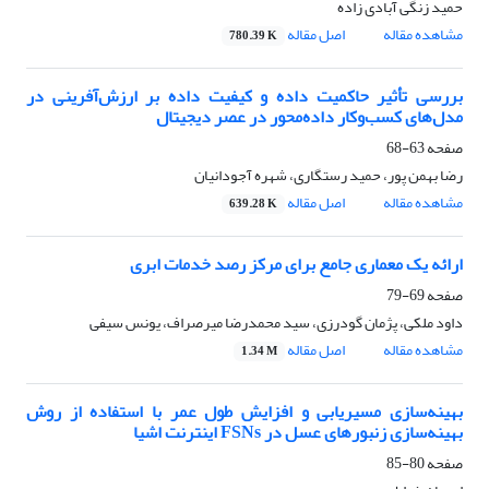
حمید زنگی آبادی زاده
مشاهده مقاله
اصل مقاله
780.39 K
بررسی تأثیر حاکمیت داده و کیفیت داده بر ارزش‌آفرینی در
مدل‌های کسب‌وکار داده‌محور در عصر دیجیتال
صفحه
63-68
رضا بهمن پور، حمید رستگاری، شهره آجودانیان
مشاهده مقاله
اصل مقاله
639.28 K
ارائه یک معماری جامع برای مرکز رصد خدمات ابری
صفحه
69-79
داود ملکی، پژمان گودرزی، سید محمدرضا میرصراف، یونس سیفی
مشاهده مقاله
اصل مقاله
1.34 M
بهینه‌سازی مسیریابی و افزایش طول عمر با استفاده از روش
بهینه‌سازی زنبورهای عسل در FSNs اینترنت اشیا
صفحه
80-85