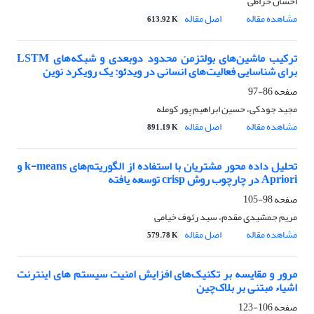
احسان خراطی
مشاهده مقاله
اصل مقاله
613.92 K
ترکیب ماشین‌های بولتزمن محدود دوبعدی و شبکه‌های LSTM
برای شناسایی فعالیت‌های انسانی در ویدئو: یک رویکرد نوین
صفحه
86-97
مجید جودکی، حسین ابراهیم پور کومله
مشاهده مقاله
اصل مقاله
891.19 K
تحلیل داده محور مشتریان با استفاده از الگوریتم‌های k-means و
Apriori در چارچوب روش crisp توسعه یافته
صفحه
98-105
مریم جمشیدی مقدم، سید رئوف خیامی
مشاهده مقاله
اصل مقاله
579.78 K
مرور و مقایسه بر تکنیک‌های افزایش امنیت سیستم های اینترنت
اشیاء مبتنی بر بلاک‌چین
صفحه
106-123