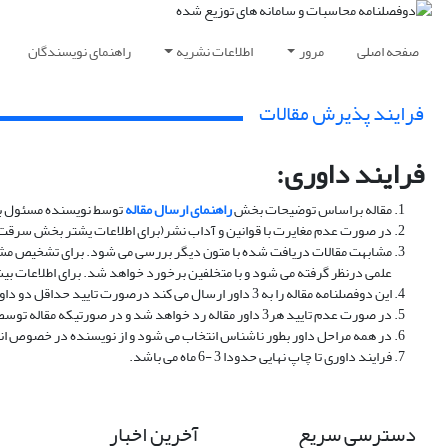
صفحه اصلی
مرور
اطلاعات نشریه
راهنمای نویسندگان
فرایند پذیرش مقالات
فرایند داوری:
مقاله براساس توضیحات بخش
راهنمای ارسال مقاله
توسط نویسنده مسئول ب
در صورت عدم مغایرت با قوانین و آداب نشر(برای اطلاعات یشتر بخش سرقت علم
مشابهت مقالات دریافت شده با متون دیگر بررسی می شود. برای تشخیص مشا
علمی درنظر گرفته می شود و با متخلفین برخورد خواهد شد. برای اطلاعات ب
این دوفصلنامه مقاله را به 3 داور ارسال می کند درصورت تایید حداقل دو داور مقاله پس از اصلاحات لازم چاپ خواهد شد.
در صورت عدم تایید هر3 داور مقاله رد خواهد شد و در صورتیکه مقاله توسط یک داور تایید شود با توجه به نظر سردبیر به داور دیگر ازسال خواهد شد.
در همه مراحل داور بطور ناشناس انتخاب می شود و از نویسنده در خصوص ان
فرایند داوری تا چاپ نهایی حدودا 3 -6 ماه می باشد.
دسترسی سریع
آخرین اخبار