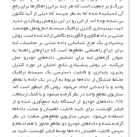
بزرگ و پر جمعیت است که هر چند برخی راهکارها برای رفع
آن اندیشیده شده اما به نظر می
رسد که خیلی از آنها تاکنون
بی نتیجه بوده اند
از این رو در این پژوهش
رویکردی جدید
.
جهت
بهینه
سازی کنترل ترافیک
سیستم حمل‌ونقل هوشمند
مبتنی بر داده
کاوی و الگوریتم
تکاملی ارائه شده است
روش
.
­
پیشنهادی یک طرح شناسایی داده مبتنی بر محاسبات لبه
برای چراغ راهنمایی تقاطع‌ها است که چراغ‌های راهنما به
عنوان گره‌های لبه برای تشخیص داده‌های خودرو عمل
می‌کنند
در روش پیشنهادی نتایج تحلیلی در مورد کنترل
.
پذیری، پایداری، و قابلیت دسترسی یک سیستم ترافیک
مختلط متشکل از داده‌ها مربوط به آن در یک جاده با تقاطع
واحد و یا چندتایی ایجاد می‌شود
روش کار اینطور است که،
.
سناریوی تقاطع واحد در نظر گرفته می
شود و با کمک ارتباطات
، داده‌های خودرو از ایستگاه پایه جمع‌آوری شده و از
V2E
فیلتر کویشنت برای تایید قابلیت ‌اطمینان و صحت داده‌ها
استفاده می‌شود
سپس سناریوی تقاطع‌های متعدد در نظر
.
گرفته شده و داده‌های خودرو دو تقاطع مجاور با هم ادغام و
سپس، قابلیت اطمینان داده‌ها توسط فیلتر کویشنت تایید می