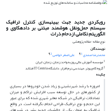
رویکردی جدید جهت بهینه­سازی کنترل ترافیک
سیستم حمل‌ونقل هوشمند مبتنی بر داده­کاوی و
الگوریتم­ تکاملی ازدحام ذرات
نوع مقاله : مقاله پژوهشی
نویسندگان
¶
2
¶
1
محمدرضا صمدی
علی اصغر خواصی
1
موسسه آموزش عالی روزبه واحد زنجان، زنجان، ایران
2
گروه کامپیوتر، مهندسی نرم افزار، دانشگاه IT Centria فنلاند
چکیده
امروزه با رشد شهرنشینی و زیاد شدن خودروها در بسیاری
از کشورهای در حال توسعه سبب افزایش تراکم و میزان
تصادفات ترافیکی در شبکه معابر شهری شده که برای عبور
این حجم و نوع ترافیک طراحی انجام نگرفته است
در واقع
.
ترافیک به عنوان یکی از چالش
های جدید بشر در شهرهای