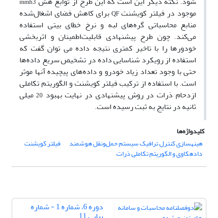
شود
نکته دیگر این است که این طرح از توابع هش
mmh3
.
موجود در فیلتر کویشنت
برای کاهش فضای اشغال‌شده
QF
منابع محاسباتی گره‌های لبه و نرخ خطای بیتی استفاده
می‌کند
چون طرح پیشنهادی قابلیت‌اطمینان و اثربخشی
.
خودورها را با تاخیر کمتری نتیجه داده می توان گفت که
استفاده از رویکرد شناسایی داده در تشخیص سریع داده‌ها
حتی با وجود تعداد زیاد خودرو و داده‌های پیچیده آنها موثر
است
با استفاده از ترکیب فیلتر کویشنت و الگوریتم تکاملی
.
ازدحام ذرات در روش پیشنهادی در نهایت بهبود
میلی
20
ثانیه در نتایج به ثبت رسیده است
.
کلیدواژه‌ها
هینه­سازی کنترل ترافیک سیستم حمل‌ونقل هوشمند­
فیلتر کویشنت
داده­کاوی و الگوریتم­ تکاملی ذرات
دوره 6، شماره 1 - شماره
پیاپی 11