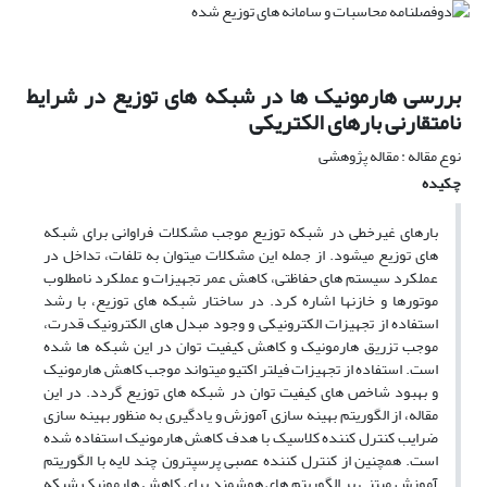
بررسی هارمونیک ها در شبکه های توزیع در شرایط
نامتقارنی بارهای الکتریکی
نوع مقاله : مقاله پژوهشی
چکیده
بارهای غیرخطی در شبکه توزیع موجب مشکلات فراوانی برای شبکه
های توزیع میشود. از جمله این مشکلات میتوان به تلفات، تداخل در
عملکرد سیستم های حفاظتی، کاهش عمر تجهیزات و عملکرد نامطلوب
موتورها و خازنها اشاره کرد. در ساختار شبکه های توزیع، با رشد
استفاده از تجهیزات الکترونیکی و وجود مبدل های الکترونیک قدرت،
موجب تزریق هارمونیک و کاهش کیفیت توان در این شبکه ها شده
است. استفاده از تجهیزات فیلتر اکتیو میتواند موجب کاهش هارمونیک
و بهبود شاخص های کیفیت توان در شبکه های توزیع گردد. در این
مقاله، از الگوریتم بهینه سازی آموزش و یادگیری به منظور بهینه سازی
ضرایب کنترل کننده کلاسیک با هدف کاهش هارمونیک استفاده شده
است. همچنین از کنترل کننده عصبی پرسپترون چند لایه با الگوریتم
آموزش مبتنی بر الگوریتم های هوشمند برای کاهش هارمونیک شبکه