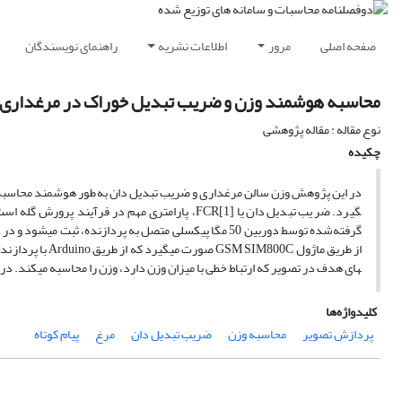
صفحه اصلی
مرور
اطلاعات نشریه
راهنمای نویسندگان
محاسبه هوشمند وزن و ضریب تبدیل خوراک در مرغداری 
نوع مقاله : مقاله پژوهشی
چکیده
گیرد. ضریب تبدیل دان یا FCR[1]، پارامتری مهم در
های هدف در تصویر که ارتباط خطی با میزان وزن دارد، وزن را محاسبه می­کند. درصد خطای 7.5% نشان از دقت بالای ا
کلیدواژه‌ها
پردازش تصویر
محاسبه وزن
ضریب تبدیل دان
مرغ
پیام کوتاه