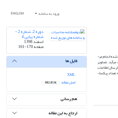
ورود به سامانه
ENGLISH
دوره 2، شماره 2 -
شماره پیاپی 4
اسفند 1398
صفحه
161-170
در این پژوهش وزن سالن مرغداری و ضریب تبدیل دان به‌طور هوشمند محاسبه و از طریق پیام کوتاه به کاربر ارسال می­شود. وزن سنجی از طریق پردازش تصاویر گرفته‌شده انجام می­
فایل ها
ت می­آید. تصاویر
ازنده است توسط برنامه نوشته در نرم‌افزار QT، پردازش می­شود. ارسال اطلاعات
از طریق ماژول GSM SIM800C صورت می­گیرد که از طریق Arduino با پردازنده در ارتباط است. سرعت پردازش تصاویر بسیار سریع است و عملیات پردازش با محاسبه تعداد پیکسل­
XML
اصل مقاله
982.85 K
هم رسانی
ارجاع به این مقاله