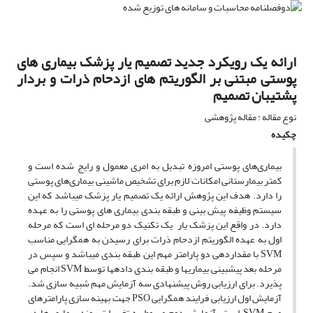
ارائه یک رویکرد جدید تصمیم یار پزشک بیماری های
پوستی مبتنی بر الگوریتم های ازدحام ذرات و بردار
پشتیبان تصمیم
نوع مقاله : مقاله پژوهشی
چکیده
بیماری‌های پوستی امروزه تبدیل به امری معمول و رایج شده ­است و
کمتر بیمارستانی امکانات لازم برای تشخیص ماشینی بیماری‌های پوستی
را دارد. هدف این پژوهش ارائه یک تصمیم ­یار پزشک می­باشد که این
سیستم وظیفه پیش ­بینی و طبقه ­بندی بیماری­ های پوستی را به عهده
دارد. در واقع این پزشک ­یار یک تکنیک دو مرحله ­ای است که مرحله
اول به عهده الگوریتم ازدحام ذرات برای رسیدن به همگرایی مناسب
SVM با مقدار­دهی دو پارامتر مهم این طبقه­ بندی می­باشد و سپس در
مرحله بعد پیش­بینی بیماری­ها و طبقه ­بندی داده­ها توسط SVM انجام می
­پذیرد. برای ارزیابی روش پیشنهادی سه آزمایش مهم شبیه ­سازی شد.
آزمایش اول ارزیابی فرایند همگرایی PSO جهت بهینه ­سازی پارامترهای
مهم SVM است. آزمایش دوم مربوط به تغییرات روند بیماری ­ها در