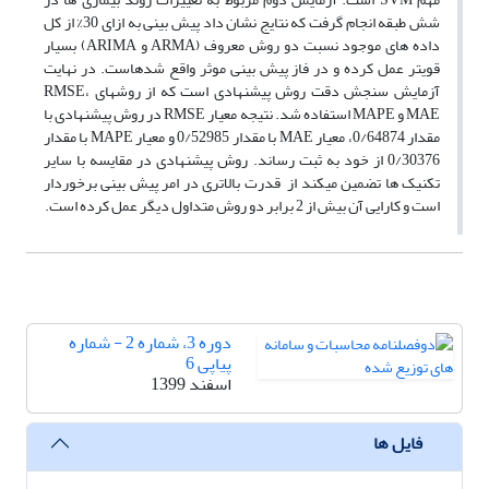
شش طبقه انجام گرفت که نتایج نشان داد پیش­ بینی به ازای 30% از کل
داده­ های موجود نسبت دو روش معروف (ARMA و ARIMA) بسیار
قوی­تر عمل کرده و در فاز پیش­ بینی موثر واقع شده­است. در نهایت
آزمایش سنجش دقت روش پیشنهادی است که از روش­های RMSE،
MAE و MAPE استفاده شد. نتیجه معیار RMSE در روش پیشنهادی با
مقدار 0/64874، معیار MAE با مقدار 0/52985 و معیار MAPE با مقدار
0/30376 از خود به ثبت رساند. روش پیشنهادی در مقایسه با سایر
تکنیک ­ها تضمین می­کند از قدرت بالاتری در امر پیش بینی برخوردار
است و کارایی آن بیش از 2 برابر دو روش متداول دیگر عمل کرده است.
دوره 3، شماره 2 - شماره
پیاپی 6
اسفند 1399
فایل ها