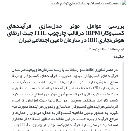
بررسی عوامل موثر مدل‌سازی فرآیندهای
کسب‌وکار(BPM) درقالب چارچوب ITIL جهت ارتقای
هوش‌تجاری (BI) در سازمان تامین اجتماعی تهران
نوع مقاله : مقاله پژوهشی
چکیده
در عصر فناوری اطلاعات و ارتباطات، با رشد سازمان‌ها و پیچیده‌تر شدن
فرآیندهای کسب‌وکار، بهبود مدیریت فرآیندهای کسب‌وکار و ارتقا
سطح هوش‌تجاری در سازمان‌ها امری اجتناب ناپذیراست.
هوش‌تجاری(BI) با هدف تحلیل فرآیندها و اتخاذ تصمیمات دقیق و
هوشمند، نقش حیاتی را در تصمیم گیری موثر در راستای بهبود عملکرد
کسب­و کار ایفا می­کنند. همچنین در سازمان­ها جهت افزایش کارایی و
اثربخشی فرآیندهای کسب‌وکار، مدل­سازی و تدوین فرآیندها صورت می­­
گیرد. به منظور تبدیل مفاهیم کسب‌وکار به مدل؛ می‌توان از مدل‌های
مرجع فرآیندی بهره جست. در این مقاله به منظور استفاده از معماری
استاندارد در مدل‌سازی فرآیندهای کسب‌وکار، از چارچوب ITLI جهت
بدست آوردن فرآیندهای مؤثر در ارتقای هوش تجاری در سازمان تامین