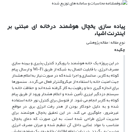
پیاده سازی یخچال هوشمند درخانه ای مبتنی بر
اینترنت اشیاء
نوع مقاله : مقاله پژوهشی
چکیده
در این پروژه یک خانه هوشمند با رویکرد کنترل پذیری و بهینه سازی
مصرف انرژی، با قابلیت اتصال به شبکه از طریق Wi-Fi و ارسال پیام
کوتاه به کاربر، مدل­سازی و اجرا شده که در صورت نیاز به اعلام هشدار
جهت امنیت خانه با استفاده از میکروکنترلر فعال می گردد. سنسورها
برای اندازه گیری دما و رطوبت به کار گرفته شده اند و حفاظت خانه با
سیستم دزدگیر لیزری تأمین شده و اعلام هشدار ورود از طریق پیام
کوتاه به کاربر انجام می شود. از فتوسل برای کنترل نور خانه استفاده
شده و به دلیل خودکار بودن از هدر رفت انرژی برق در مواقع
غیرضرور، جلوگیری می کند. در این تحقیق یخچال هوشمند برای
مدیریت انرژی طراحی شده است، به این صورت که دمای یخچال
متناسب با مواد غذایی داخل آن تنظیم شده و میزان مصرف انرژی
مدیریت می گردد. در نهایت تمام اطلاعات خانه روی یک صفحه نمایش