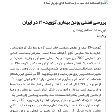
بررسی فصلی بودن بیماری کووید-۱۹ در ایران
نوع مقاله : مقاله پژوهشی
چکیده
کووید-19 بیماری عفونی تنفسی حاد است که توسط یک کروناویروس
جدید به نام سارس-کوو-2 ایجاد شده است. سازمان بهداشت جهانی
در 11 مارس 2020 این عفونت را یک بیماری همه­گیر جهانی اعلام کرد. از
آنجایی­که درک نقش فصلی­بودن در گسترش همه‌گیری کووید-19 در
تدوین مداخلات بهداشت عمومی ضروری است، در این پژوهش بررسی
تغییرات فصلی بر روی موارد ابتلا و فوتی کووید-19 در کشور ایران انجام
شده است. داده­های جمع­آوری شده شامل موارد ابتلا و فوتی کووید-19
از فروردین 1399 الی اسفند 1400 بر اساس آمار منتشر شده توسط
وزارت بهداشت، درمان و آموزش پزشکی ایران است. در تحلیل داده­ها
از تحلیل واریانس یک­طرفه استفاده شد. یافته­های تحلیل واریانس یک­
طرفه نشان داد که بین میانگین­های موارد ابتلا و فوتی کووید-19 در ماه­
ها و فصل­های مختلف سال تفاوت آماری معنی­داری وجود ندارد. نتایج
تحلیل داده­ بیانگر آن است که اثر تغییرات فصلی بر روی شیوع