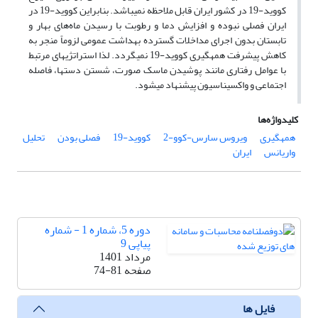
کووید-19 در کشور ایران قابل ملاحظه نمی­باشد. بنابراین کووید-19 در
ایران فصلی نبوده و افزایش دما و رطوبت با رسیدن ماه‌های بهار و
تابستان بدون اجرای مداخلات گسترده بهداشت عمومی لزوماً منجر به
کاهش پیشرفت همه­گیری کووید-19 نمی­گردد. لذا استراتژی­های مرتبط
با عوامل رفتاری مانند پوشیدن ماسک صورت، شستن دست­ها، فاصله
اجتماعی و واکسیناسیون پیشنهاد می­شود.
کلیدواژه‌ها
همه­گیری
ویروس سارس-کوو-2
کووید-19
فصلی بودن
تحلیل
واریانس
ایران
دوره 5، شماره 1 - شماره
پیاپی 9
مرداد 1401
صفحه
74-81
فایل ها