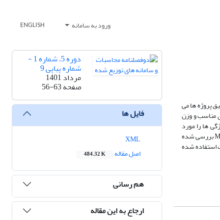
ورود به سامانه
ENGLISH
دوره 5، شماره 1 -
شماره پیاپی 9
مرداد 1401
صفحه
56-63
ق پروژه ها می
فایل ها
ی مناسب و وزن
زار، میزان تاثیر الگوریتم LEM بر بهینه سازی وزن ویژگی ها را مورد
بررسی قرار داده است و اقدام به ارائه راهکاری نوین در این خصوص نموده است. در این تحقیق میزان اثربخشی الگوریتم بر روی دو مجموعه داده Desharnais و Maxwell بررسی شده
XML
ام ذرات استفاده شده
اصل مقاله
484.32 K
هم رسانی
ارجاع به این مقاله